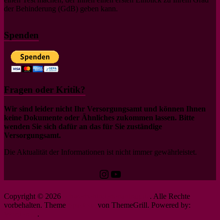
der Behinderung (GdB) geben kann.
Spenden
Fragen oder Kritik?
Wir sind leider nicht Ihr Versorgungsamt und können Ihnen
keine Dokumente oder Ähnliches zukommen lassen. Bitte
wenden Sie sich dafür an das für Sie zuständige
Versorgungsamt.
Die Aktualität der Informationen ist nicht immer gewährleistet.
Instagram
YouTube
Copyright © 2026
schwerbehindertenantrag.de
. Alle Rechte
vorbehalten. Theme
Spacious
von ThemeGrill. Powered by:
WordPress
.