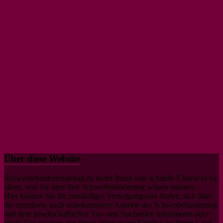
Über diese Website
Schwerbehindertenantrag.de bietet Ihnen eine schnelle Übersicht zu
allem, was Sie über Ihre Schwerbehinderung wissen müssen.
Hier können Sie Ihr zuständiges Versorgungsamt finden, sich über
die einzelnen, auch unbekannteren Aspekte der Schwerbehinderung
und dem gesellschaftlichen Vor- und Nachteilen informieren oder
einen Test machen, der Ihnen einen ersten Einblick zu Ihrem Grad