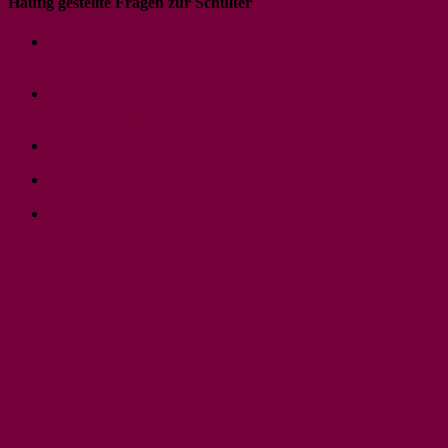
Häufig gestellte Fragen zur Schulter
Wie erklären sich die Winkel der Armhebung im
Schultergelenk?
Was versteht man unter dem Schultergürtel und
seiner Beweglichkeit?
Was ist ein Impingement-Syndrom?
Was ist ein Schulter-Arm-Syndrom?
Was ist ein Schlottergelenk?
< zurück zur Auswahl