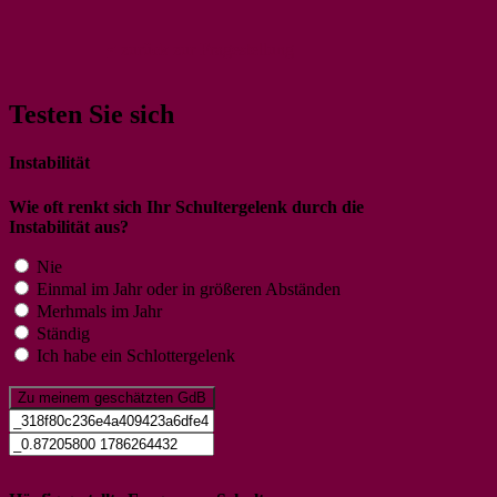
< zurück zur Fragestellung
Testen Sie sich
Instabilität
Wie oft renkt sich Ihr Schultergelenk durch die
Instabilität aus?
Nie
Einmal im Jahr oder in größeren Abständen
Merhmals im Jahr
Ständig
Ich habe ein Schlottergelenk