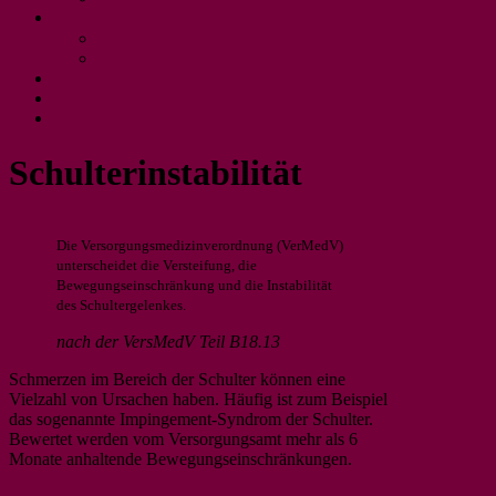
Hilfen und Hilfsmittel
Verschiedene Hilfen
und Hilfsmittel
Testen Sie Ihren GdB
Fragen und Antworten
Schulterinstabilität
Die Versorgungsmedizinverordnung (VerMedV)
unterscheidet die Versteifung, die
Bewegungseinschränkung und die Instabilität
des Schultergelenkes.
nach der VersMedV Teil B18.13
Schmerzen im Bereich der Schulter können eine
Vielzahl von Ursachen haben. Häufig ist zum Beispiel
das sogenannte Impingement-Syndrom der Schulter.
Bewertet werden vom Versorgungsamt mehr als 6
Monate anhaltende Bewegungseinschränkungen.