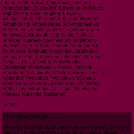
Oberhaid, Oberkotzau, Obertrubach, Pinzberg,
Pommersfelden, Reckendorf, Redwitz an der Rodach,
Regnitzlosau, Rehau, Rugendorf, Röslau,
Schauenstein, Scheßlitz, Schirnding, Schlüsselfeld,
Schnabelwaid, Schneckenlohe, Schwarzenbach am
Wald, Schwarzenbach an der Saale, Schönbrunn im
Steigerwald, Schönwald, Selb, Selbitz, Seßlach,
Sonnefeld, Sparneck, Speichersdorf, Stadelhofen,
Stadtsteinach, Staffelstein, Stammbach, Stegaurach,
Steinwiesen, Stockheim Oberfranken, Strullendorf,
Tettau, Teuschnitz, Thiersheim, Thierstein, Thurnau,
Trebgast, Tröstau, Tschirn, Unterleinleiter,
Untersiemau, Untersteinach, Viereth- Trunstadt,
Waischenfeld, Wallenfels, Walsdorf, Warmensteinach,
Wattendorf, Weidenberg, Weilersbach, Weismain,
Weitramsdorf, Weißdorf, Weißenbrunn, Weißenohe,
Weißenstadt, Wiesenthau, Wiesenttal, Wilhelmsthal,
Wonsees, Wunsiedel, Zapfendorf
Seiten:
1
2
3
4
5
6
7
Über diese Website
Schwerbehindertenantrag.de bietet Ihnen eine schnelle Übersicht zu
allem, was Sie über Ihre Schwerbehinderung wissen müssen.