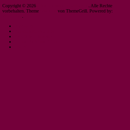
Copyright © 2026
schwerbehindertenantrag.de
. Alle Rechte
vorbehalten. Theme
Spacious
von ThemeGrill. Powered by:
WordPress
.
Impressum
Datenschutzerklärung
Rechtliche Hinweise
Cookie-Richtlinie (EU)
DSGVO