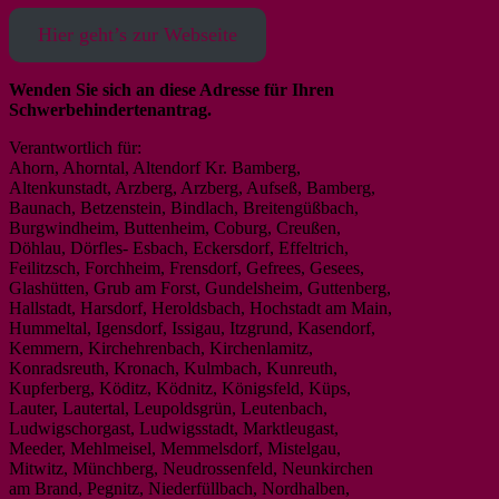
Hier geht’s zur Webseite
Wenden Sie sich an diese Adresse für Ihren
Schwerbehindertenantrag.
Verantwortlich für:
Ahorn, Ahorntal, Altendorf Kr. Bamberg,
Altenkunstadt, Arzberg, Arzberg, Aufseß, Bamberg,
Baunach, Betzenstein, Bindlach, Breitengüßbach,
Burgwindheim, Buttenheim, Coburg, Creußen,
Döhlau, Dörfles- Esbach, Eckersdorf, Effeltrich,
Feilitzsch, Forchheim, Frensdorf, Gefrees, Gesees,
Glashütten, Grub am Forst, Gundelsheim, Guttenberg,
Hallstadt, Harsdorf, Heroldsbach, Hochstadt am Main,
Hummeltal, Igensdorf, Issigau, Itzgrund, Kasendorf,
Kemmern, Kirchehrenbach, Kirchenlamitz,
Konradsreuth, Kronach, Kulmbach, Kunreuth,
Kupferberg, Köditz, Ködnitz, Königsfeld, Küps,
Lauter, Lautertal, Leupoldsgrün, Leutenbach,
Ludwigschorgast, Ludwigsstadt, Marktleugast,
Meeder, Mehlmeisel, Memmelsdorf, Mistelgau,
Mitwitz, Münchberg, Neudrossenfeld, Neunkirchen
am Brand, Pegnitz, Niederfüllbach, Nordhalben,