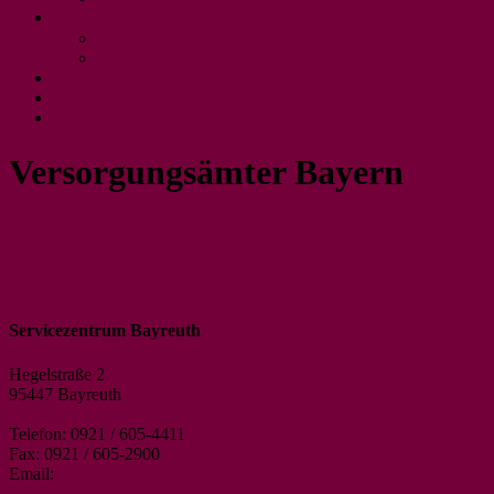
Hilfen und Hilfsmittel
Verschiedene Hilfen
und Hilfsmittel
Testen Sie Ihren GdB
Fragen und Antworten
Versorgungsämter Bayern
Zentrum Bayern Familie und
Soziales Oberfranken
Servicezentrum Bayreuth
Hegelstraße 2
95447 Bayreuth
Telefon: 0921 / 605-4411
Fax: 0921 / 605-2900
Email:
poststelle.ofr@zbfs.bayern.de