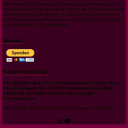
Hier können Sie Ihr zuständiges Versorgungsamt finden, sich über
die einzelnen, auch unbekannteren Aspekte der Schwerbehinderung
und dem gesellschaftlichen Vor- und Nachteilen informieren oder
einen Test machen, der Ihnen einen ersten Einblick zu Ihrem Grad
der Behinderung (GdB) geben kann.
Spenden
Fragen oder Kritik?
Wir sind leider nicht Ihr Versorgungsamt und können Ihnen
keine Dokumente oder Ähnliches zukommen lassen. Bitte
wenden Sie sich dafür an das für Sie zuständige
Versorgungsamt.
Die Aktualität der Informationen ist nicht immer gewährleistet.
Instagram
YouTube