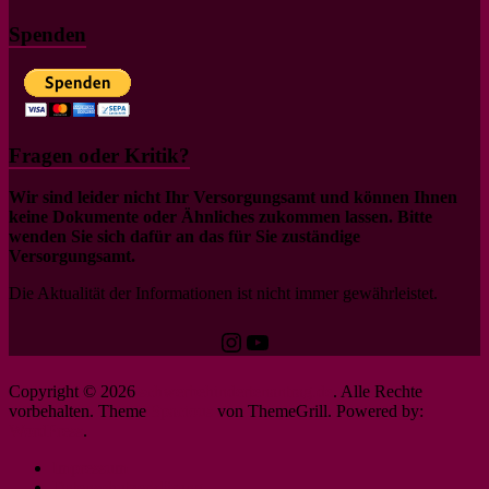
Spenden
Fragen oder Kritik?
Wir sind leider nicht Ihr Versorgungsamt und können Ihnen
keine Dokumente oder Ähnliches zukommen lassen. Bitte
wenden Sie sich dafür an das für Sie zuständige
Versorgungsamt.
Die Aktualität der Informationen ist nicht immer gewährleistet.
Instagram
YouTube
Copyright © 2026
schwerbehindertenantrag.de
. Alle Rechte
vorbehalten. Theme
Spacious
von ThemeGrill. Powered by:
WordPress
.
Impressum
Datenschutzerklärung