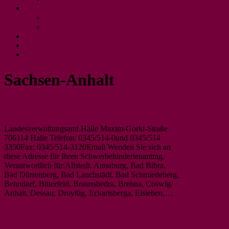
Hilfen und Hilfsmittel
Verschiedene Hilfen
und Hilfsmittel
Testen Sie Ihren GdB
Fragen und Antworten
Sachsen-Anhalt
Landesverwaltungsamt Halle
Landesverwaltungsamt Halle Maxim-Gorki-Straße
706114 Halle Telefon: 0345/514-0und 0345/514
3350Fax: 0345/514-3120Email Wenden Sie sich an
diese Adresse für Ihren Schwerbehindertenantrag.
Verantwortlich für:Allstedt, Annaburg, Bad Bibra,
Bad Dürrenberg, Bad Lauchstädt, Bad Schmiedeberg,
Benndorf, Bitterfeld, Braunsbedra, Brehna, Coswig/
Anhalt, Dessau, Droyßig, Eckartsberga, Eisleben,…
Weiterlesen
Landesverwaltungsamt Halle
Landesverwaltungsamt