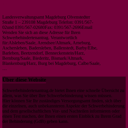
Magdeburg
Landesverwaltungsamt Magdeburg Olvenstedter
Straße 1 – 239108 Magdeburg Telefon: 0391/567-
02und 0391/567-02680Fax: 0391/567-2696Email
Wenden Sie sich an diese Adresse für Ihren
Schwerbehindertenantrag. Verantwortlich
für:Alsleben/Saale, Arendsee/Altmark, Arneburg,
Aschersleben, Badersleben, Ballenstedt, Barby/Elbe,
Barleben, Beetzendorf, Benneckenstein/Harz,
Bernburg/Saale, Biederitz, Bismark/Altmark,
Blankenburg/Harz, Burg bei Magdeburg, Calbe/Saale,
…
Weiterlesen
Landesverwaltungsamt Magdeburg
Über diese Website
Schwerbehindertenantrag.de bietet Ihnen eine schnelle Übersicht zu
allem, was Sie über Ihre Schwerbehinderung wissen müssen.
Hier können Sie Ihr zuständiges Versorgungsamt finden, sich über
die einzelnen, auch unbekannteren Aspekte der Schwerbehinderung
und dem gesellschaftlichen Vor- und Nachteilen informieren oder
einen Test machen, der Ihnen einen ersten Einblick zu Ihrem Grad
der Behinderung (GdB) geben kann.