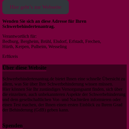
Hier geht’s zur Webseite
Wenden Sie sich an diese Adresse für Ihren
Schwerbehindertenantrag.
Verantwortlich für:
Bedburg, Bergheim, Brühl, Elsdorf, Erfstadt, Frechen,
Hürth, Kerpen, Pulheim, Wesseling
Erftkreis
Über diese Website
Schwerbehindertenantrag.de bietet Ihnen eine schnelle Übersicht zu
allem, was Sie über Ihre Schwerbehinderung wissen müssen.
Hier können Sie Ihr zuständiges Versorgungsamt finden, sich über
die einzelnen, auch unbekannteren Aspekte der Schwerbehinderung
und dem gesellschaftlichen Vor- und Nachteilen informieren oder
einen Test machen, der Ihnen einen ersten Einblick zu Ihrem Grad
der Behinderung (GdB) geben kann.
Spenden