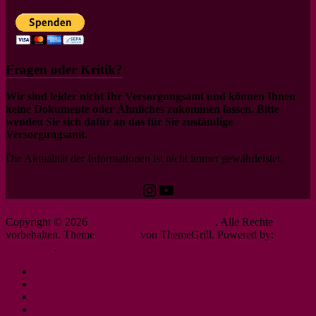
Fragen oder Kritik?
Wir sind leider nicht Ihr Versorgungsamt und können Ihnen
keine Dokumente oder Ähnliches zukommen lassen. Bitte
wenden Sie sich dafür an das für Sie zuständige
Versorgungsamt.
Die Aktualität der Informationen ist nicht immer gewährleistet.
Instagram
YouTube
Copyright © 2026
schwerbehindertenantrag.de
. Alle Rechte
vorbehalten. Theme
Spacious
von ThemeGrill. Powered by:
WordPress
.
Impressum
Datenschutzerklärung
Rechtliche Hinweise
Cookie-Richtlinie (EU)