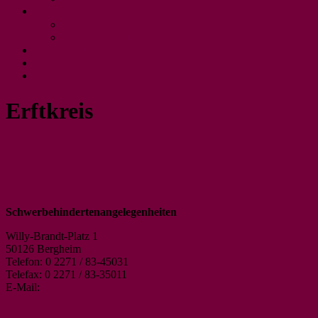
Hilfen und Hilfsmittel
Verschiedene Hilfen
und Hilfsmittel
Testen Sie Ihren GdB
Fragen und Antworten
Erftkreis
Sozialamt, 50/1 Rhein-Erft-
Kreises
Schwerbehindertenangelegenheiten
Willy-Brandt-Platz 1
50126 Bergheim
Telefon: 0 2271 / 83-45031
Telefax: 0 2271 / 83-35011
E-Mail:
Schwerbehindertenangelegenheiten@rhein-
erft-kreis.de