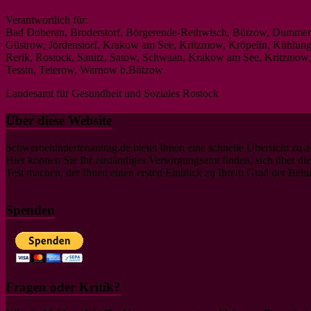
Verantwortlich für:
Bad Doberan, Broderstorf, Börgerende-Rethwisch, Bützow, Dummerst
Güstrow, Jördenstorf, Krakow am See, Kritzmow, Kröpelin, Kühlun
Rerik, Rostock, Sanitz, Satow, Schwaan, Krakow am See, Kritzmow,
Tessin, Teterow, Warnow b.Bützow
Landesamt für Gesundheit und Soziales Rostock
Über diese Website
Schwerbehindertenantrag.de bietet Ihnen eine schnelle Übersicht zu
Hier können Sie Ihr zuständiges Versorgungsamt finden, sich über d
Test machen, der Ihnen einen ersten Einblick zu Ihrem Grad der Be
Spenden
Fragen oder Kritik?