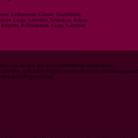
orf, Gelbensande, Gnoien, Graal-Müritz,
gsborn, Laage, Lalendorf, Neubukow, Rakow,
 Kröpelin, Kühlungsborn, Laage, Lalendorf,
 allem, was Sie über Ihre Schwerbehinderung wissen müssen.
ie einzelnen, auch unbekannteren Aspekte der Schwerbehinderung und de
hinderung (GdB) geben kann.