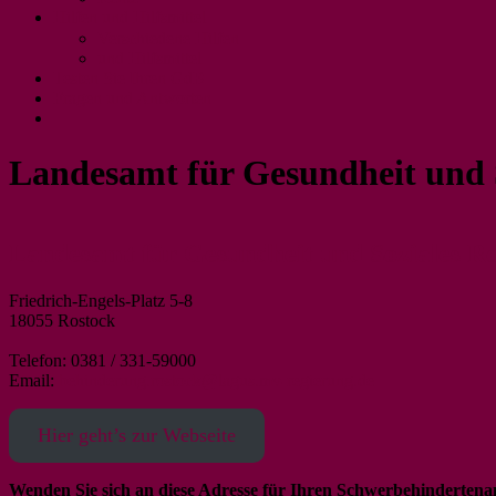
Hilfen und Hilfsmittel
Verschiedene Hilfen
und Hilfsmittel
Testen Sie Ihren GdB
Fragen und Antworten
Landesamt für Gesundheit und 
Landesamt für Gesundheit und Soziales R
Friedrich-Engels-Platz 5-8
18055 Rostock
Telefon: 0381 / 331-59000
Email:
behinderung.rostock@lagus.mv-regierung.de
Hier geht’s zur Webseite
Wenden Sie sich an diese Adresse für Ihren Schwerbehindertena